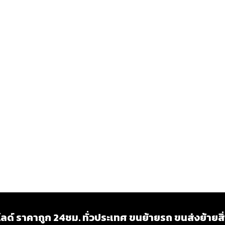
ด์ ราคาถูก 24ชม. ทั่วประเทศ ขนย้ายรถ ขนส่งย้ายส