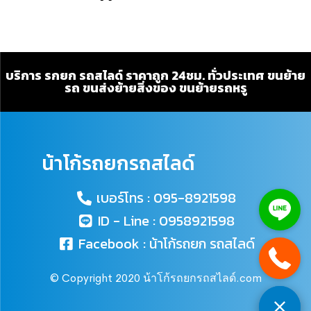
บริการ รกยก รถสไลด์ ราคาถูก 24ชม. ทั่วประเทศ ขนย้าย
รถ ขนส่งย้ายสิ่งของ ขนย้ายรถหรู
น้าโก้รถยกรถสไลด์
เบอร์โทร : 095-8921598
ID - Line : 0958921598
Facebook : น้าโก้รถยก รถสไลด์
© Copyright 2020 น้าโก้รถยกรถสไลด์.com