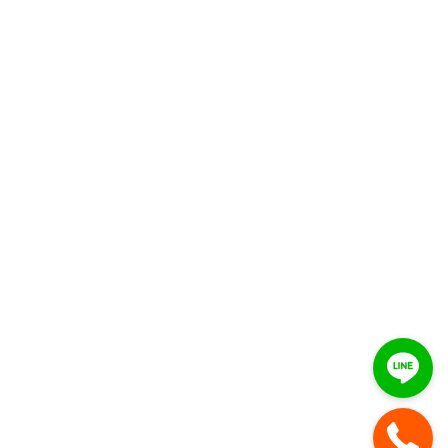
Joseph Fall Winter 18 - 19 Collection
Keywords
Company Name
เบอร์โทร : 095-8921598
ID - Line : 0958921598
Facebook : น้าโก้รถยก รถสไลด์
© Copyright 2020 domainname.com