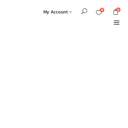
0
0
My Account